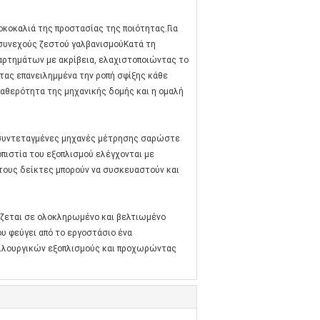
οκοκαλιά της προστασίας της ποιότητας.Για
συνεχούς ζεστού γαλβανισμούΚατά τη
ξαρτημάτων με ακρίβεια, ελαχιστοποιώντας το
τας επανειλημμένα την ροπή σφίξης κάθε
ταθερότητα της μηχανικής δομής και η ομαλή
αι συντεταγμένες μηχανές μέτρησης σαρώστε
πιστία του εξοπλισμού ελέγχονται με
τους δείκτες μπορούν να συσκευαστούν και
ίζεται σε ολοκληρωμένο και βελτιωμένο
υ φεύγει από το εργοστάσιο ένα
λλουργικών εξοπλισμούς και προχωρώντας