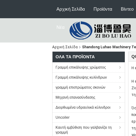
Αρχική Σελίδα
Προϊόντα
Βίντεο
Νέα
Αρχική Σελίδα
Shandong Luhao Machinery Te
Q
ΌΛΑ ΤΑ ΠΡΟΪΌΝΤΑ
Γραμμή επικάλυψης χρώματος
Η 
Γραμμή επικάλυψης κυλίνδρων
Η 
γραμμή επιστρώματος σκονών
Zi
τη
Μηχανή επανασύνδεσης
Διορθωμένα υδραυλικά κύλινδροι
Όσ
πο
Uncoiler
ερ
Καυτή εμβύθιση που γαλβανίζει τη
τη
γραμμή
γρ