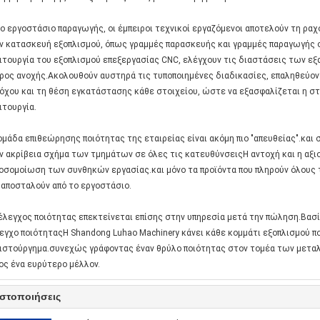
ο εργοστάσιο παραγωγής, οι έμπειροι τεχνικοί εργαζόμενοι αποτελούν τη ραχ
ν κατασκευή εξοπλισμού, όπως γραμμές παρασκευής και γραμμές παραγωγής 
ιτουργία του εξοπλισμού επεξεργασίας CNC, ελέγχουν τις διαστάσεις των ε
ρος ανοχής.Ακολουθούν αυστηρά τις τυποποιημένες διαδικασίες, επαληθεύον
όχου και τη θέση εγκατάστασης κάθε στοιχείου, ώστε να εξασφαλίζεται η σ
ιτουργία.
ομάδα επιθεώρησης ποιότητας της εταιρείας είναι ακόμη πιο "απευθείας".κ
ν ακρίβεια σχήμα των τμημάτων σε όλες τις κατευθύνσειςΗ αντοχή και η αξιο
οσομοίωση των συνθηκών εργασίας.και μόνο τα προϊόντα που πληρούν όλους 
 αποσταλούν από το εργοστάσιο.
έλεγχος ποιότητας επεκτείνεται επίσης στην υπηρεσία μετά την πώληση.Βασ
εγχο ποιότηταςΗ Shandong Luhao Machinery κάνει κάθε κομμάτι εξοπλισμού πο
ιστούργημα.συνεχώς γράφοντας έναν θρύλο ποιότητας στον τομέα των μετα
ος ένα ευρύτερο μέλλον.
ιστοποιήσεις