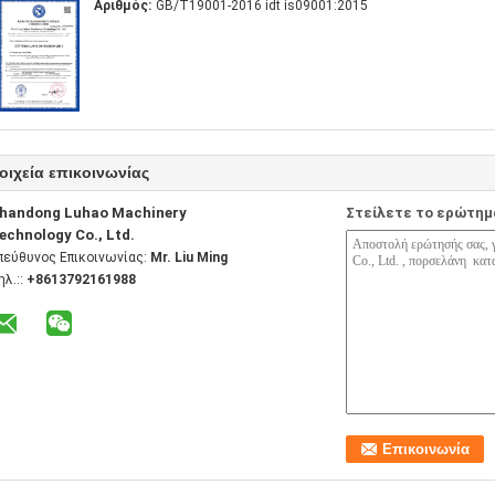
Αριθμός:
GB/T19001-2016 idt is09001:2015
οιχεία επικοινωνίας
handong Luhao Machinery
Στείλετε το ερώτημ
echnology Co., Ltd.
πεύθυνος Επικοινωνίας:
Mr. Liu Ming
ηλ.::
+8613792161988