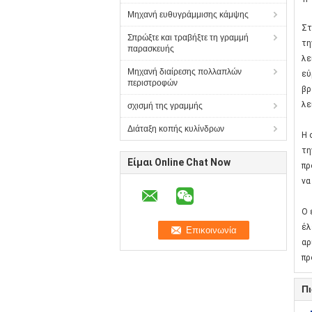
Μηχανή ευθυγράμμισης κάμψης
Στ
Σπρώξτε και τραβήξτε τη γραμμή
τη
παρασκευής
λε
Μηχανή διαίρεσης πολλαπλών
εύ
περιστροφών
βρ
λε
σχισμή της γραμμής
Διάταξη κοπής κυλίνδρων
Η 
τη
Είμαι Online Chat Now
πρ
να
Ο 
έλ
αρ
πρ
Π