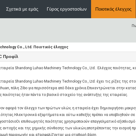
Σχετικά με εμάς
Γύρος εργοστασίων
Ποιοτικός έλεγχος
Πω
chnology Co., Ltd. Ποιοτικός έλεγχος
C Προφίλ
εταιρεία Shandong Luhao Machinery Technology Co., Ltd.: Ελέγχος ποιότητας
εταιρεία Shandong Luhao Machinery Technology Co., Ltd. έχει τις ρίζες της στ
chuan, πόλη Zibo για περισσότερα από δέκα χρόνια.Επικεντρώνεται στην κατ
ς ποιότητας ήταν πάντα το βασικό στοιχείο της ανάπτυξης της εταιρείας.
ον αφορά τον έλεγχο των πρώτων υλών, η εταιρεία έχει δημιουργήσει μακρ
ιότητας.Ηλεκτρονικά εξαρτήματα και ούτω καθεξής πρέπει να υποβληθούν σε
γοστάσιοΟι επιθεωρητές ποιότητας χρησιμοποιούν επαγγελματικό εξοπλισμό 
ς αντοχής και της χημικής σύνθεσης των υλικών,αποτρέποντας την εισροή π
αμμή παραγωγής και εξασφαλίζοντας μια σταθερή βάση.