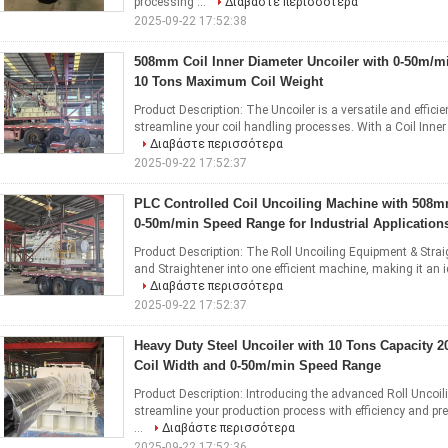
processing ...
Διαβάστε περισσότερα
2025-09-22 17:52:38
508mm Coil Inner Diameter Uncoiler with 0-50m/
10 Tons Maximum Coil Weight
Product Description: The Uncoiler is a versatile and effic
streamline your coil handling processes. With a Coil Inner 
Διαβάστε περισσότερα
2025-09-22 17:52:37
PLC Controlled Coil Uncoiling Machine with 508m
0-50m/min Speed Range for Industrial Application
Product Description: The Roll Uncoiling Equipment & Strai
and Straightener into one efficient machine, making it an i
Διαβάστε περισσότερα
2025-09-22 17:52:37
Heavy Duty Steel Uncoiler with 10 Tons Capacit
Coil Width and 0-50m/min Speed Range
Product Description: Introducing the advanced Roll Uncoil
streamline your production process with efficiency and pre
...
Διαβάστε περισσότερα
2025-09-22 17:52:36