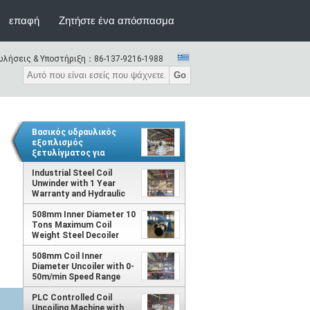
επαφή
Ζητήστε ένα απόσπασμα
λήσεις & Υποστήριξη：
86-137-9216-1988
Go
Βασικός υδραυλικός
εξοπλισμός
ξετυλίγματος για
σταθερή και ακριβή
ξετυλίγματα κατά την
Industrial Steel Coil
επεξεργασία τυλίγματος
Unwinder with 1 Year
Warranty and Hydraulic
Expansion for Heavy-
508mm Inner Diameter 10
Duty Use
Tons Maximum Coil
Weight Steel Decoiler
Machine with 1 Year
Warranty for Easy
508mm Coil Inner
Unwinding of Steel Coils
Diameter Uncoiler with 0-
50m/min Speed Range
and 10 Tons Maximum
Coil Weight
PLC Controlled Coil
Uncoiling Machine with