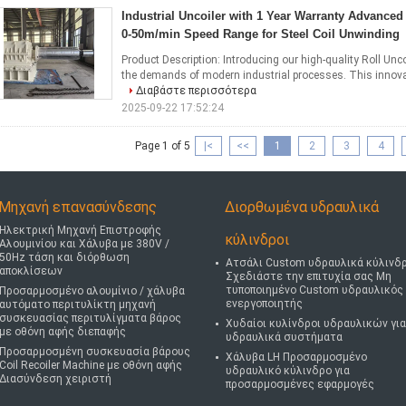
Industrial Uncoiler with 1 Year Warranty Advanced
0-50m/min Speed Range for Steel Coil Unwinding
Product Description: Introducing our high-quality Roll Unc
the demands of modern industrial processes. This innovativ
Διαβάστε περισσότερα
2025-09-22 17:52:24
Page 1 of 5
|<
<<
1
2
3
4
Μηχανή επανασύνδεσης
Διορθωμένα υδραυλικά
Ηλεκτρική Μηχανή Επιστροφής
κύλινδροι
Αλουμινίου και Χάλυβα με 380V /
50Hz τάση και διόρθωση
Ατσάλι Custom υδραυλικά κύλινδ
αποκλίσεων
Σχεδιάστε την επιτυχία σας Μη
τυποποιημένο Custom υδραυλικός
Προσαρμοσμένο αλουμίνιο / χάλυβα
ενεργοποιητής
αυτόματο περιτυλίκτη μηχανή
συσκευασίας περιτυλίγματα βάρος
Χυδαίοι κυλίνδροι υδραυλικών για
με οθόνη αφής διεπαφής
υδραυλικά συστήματα
Προσαρμοσμένη συσκευασία βάρους
Χάλυβα LH Προσαρμοσμένο
Coil Recoiler Machine με οθόνη αφής
υδραυλικό κύλινδρο για
Διασύνδεση χειριστή
προσαρμοσμένες εφαρμογές