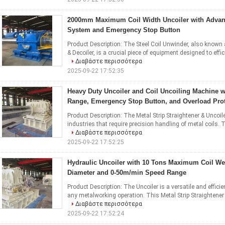
2000mm Maximum Coil Width Uncoiler with Advan
System and Emergency Stop Button
Product Description: The Steel Coil Unwinder, also known 
& Decoiler, is a crucial piece of equipment designed to effici
Διαβάστε περισσότερα
2025-09-22 17:52:35
Heavy Duty Uncoiler and Coil Uncoiling Machine 
Range, Emergency Stop Button, and Overload Prot
Product Description: The Metal Strip Straightener & Uncoile
industries that require precision handling of metal coils. 
Διαβάστε περισσότερα
2025-09-22 17:52:25
Hydraulic Uncoiler with 10 Tons Maximum Coil W
Diameter and 0-50m/min Speed Range
Product Description: The Uncoiler is a versatile and effici
any metalworking operation. This Metal Strip Straightener &
Διαβάστε περισσότερα
2025-09-22 17:52:24