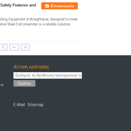
 Safety Features and
Επικοινωνία
oiling Equipment & Straightener, designed to meet
e Steel Coil Unwinder is a reliable solution ...
5
>>
>|
Αίτηση κράτησης
Στείλετε
ροι
E-Mail
Sitemap
|