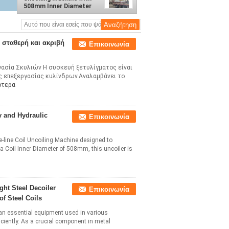
508mm Inner Diameter
and 0-50m/min Speed
Range for Industrial
Applications
 σταθερή και ακριβή
Επικοινωνία
γασία Σκυλιών Η συσκευή ξετυλίγματος είναι
ς επεξεργασίας κυλίνδρων.Αναλαμβάνει το
ότερα
y and Hydraulic
Επικοινωνία
he-line Coil Uncoiling Machine designed to
h a Coil Inner Diameter of 508mm, this uncoiler is
ht Steel Decoiler
Επικοινωνία
f Steel Coils
s an essential equipment used in various
iciently. As a crucial component in metal