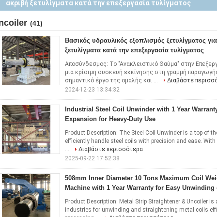
Expansion for Heavy-Duty Use
ncoiler
(41)
Βασικός υδραυλικός εξοπλισμός ξετυλίγματος για
ξετυλίγματα κατά την επεξεργασία τυλίγματος
Αποσύνδεσμος: Το "Ανακλειστικό Θαύμα" στην Επεξερ
μια κρίσιμη συσκευή εκκίνησης στη γραμμή παραγωγή
σημαντικό έργο της ομαλής και ...
Διαβάστε περισσ
2024-12-23 13:34:32
Industrial Steel Coil Unwinder with 1 Year Warrant
Expansion for Heavy-Duty Use
Product Description: The Steel Coil Unwinder is a top-of-t
efficiently handle steel coils with precision and ease. Wit
...
Διαβάστε περισσότερα
2025-09-22 17:52:38
508mm Inner Diameter 10 Tons Maximum Coil Weig
Machine with 1 Year Warranty for Easy Unwinding o
Product Description: Metal Strip Straightener & Uncoiler i
industries for unwinding and straightening metal coils eff