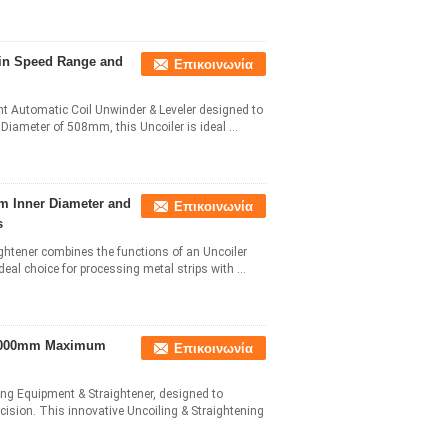
min Speed Range and
Επικοινωνία
ient Automatic Coil Unwinder & Leveler designed to
Diameter of 508mm, this Uncoiler is ideal ...
m Inner Diameter and
Επικοινωνία
s
ghtener combines the functions of an Uncoiler
deal choice for processing metal strips with ...
y 2000mm Maximum
Επικοινωνία
ing Equipment & Straightener, designed to
cision. This innovative Uncoiling & Straightening