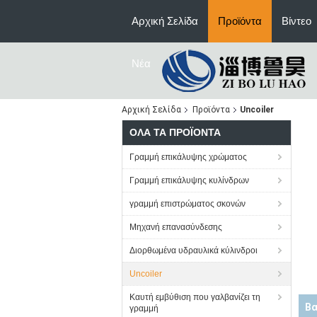
Αρχική Σελίδα
Προϊόντα
Βίντεο
Νέα
Αρχική Σελίδα
Προϊόντα
Uncoiler
ΌΛΑ ΤΑ ΠΡΟΪΌΝΤΑ
Γραμμή επικάλυψης χρώματος
Γραμμή επικάλυψης κυλίνδρων
γραμμή επιστρώματος σκονών
Μηχανή επανασύνδεσης
Διορθωμένα υδραυλικά κύλινδροι
Uncoiler
Καυτή εμβύθιση που γαλβανίζει τη
In
γραμμή