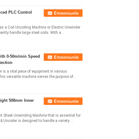
ced PLC Control
Επικοινωνία
as a Coil Uncoiling Machine or Electric Unwinder
ently handle large steel coils. With a ...
with 0-50m/min Speed
Επικοινωνία
ection
r is a vital piece of equipment in various
This versatile machine serves the purpose of ...
eight 508mm Inner
Επικοινωνία
ent Sheet Unwinding Machine that is essential for
 Uncoiler is designed to handle a variety ...