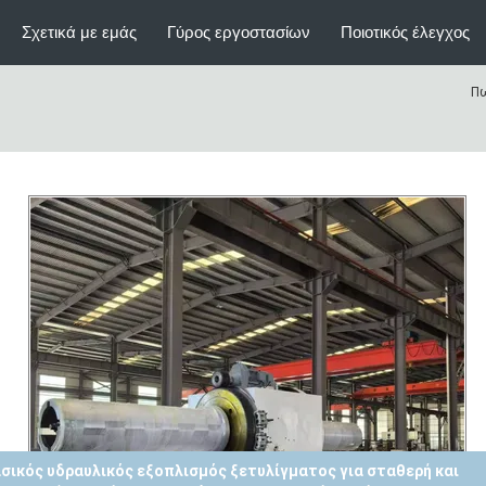
Σχετικά με εμάς
Γύρος εργοστασίων
Ποιοτικός έλεγχος
Πω
dustrial Steel Coil Unwinder with 1 Year Warranty and Hydraulic