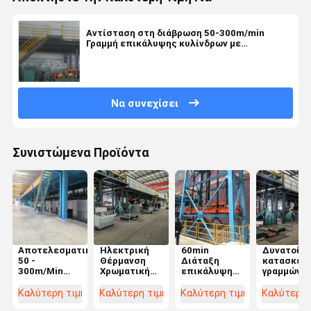
Αντίσταση στη διάβρωση 50-300m/min
Γραμμή επικάλυψης κυλίνδρων με
επικάλυψη ταχύτητας και προσαρμογή
ισχύος εγκατάστασης θέρμανσης
Να συνεχίσει
Συνιστώμενα Προϊόντα
Αποτελεσματικότητα
Ηλεκτρική
60min
Δυνατοί
50 -
Θέρμανση
Διάταξη
κατασκευ
300m/Min
Χρωματική
επικάλυψης
γραμμών
Χρωματικά
Γραμμή
θερμαντικού
επικάλυψ
επικαλυμμένη
Επιχρισμού
κυλίνδρου
χρωμάτων
Καλύτερη τιμή
Καλύτερη τιμή
Καλύτερη τιμή
Καλύτερη 
γραμμή
σκόνης
υψηλής
60 λεπτά