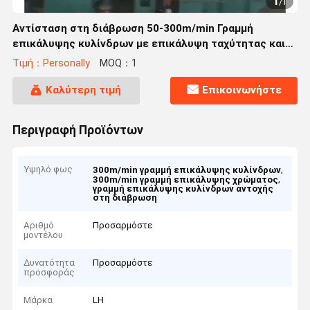
1
/
1
Αντίσταση στη διάβρωση 50-300m/min Γραμμή
επικάλυψης κυλίνδρων με επικάλυψη ταχύτητας και
προσαρμογή ισχύος εγκατάστασης θέρμανσης
Τιμή：Personally
MOQ：1
Καλύτερη τιμή
Επικοινωνήστε
Περιγραφή Προϊόντων
Υψηλό φως
,
300m/min γραμμή επικάλυψης κυλίνδρων
,
300m/min γραμμή επικάλυψης χρώματος
γραμμή επικάλυψης κυλίνδρων αντοχής
στη διάβρωση
Αριθμό
Προσαρμόστε
μοντέλου
Δυνατότητα
Προσαρμόστε
προσφοράς
Μάρκα
LH