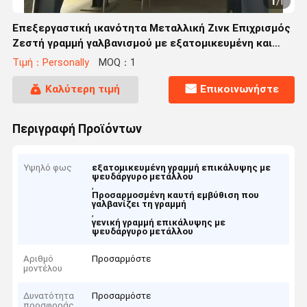
1
/
1
Επεξεργαστική ικανότητα Μεταλλική Ζινκ Επιχρισμός
Ζεστή γραμμή γαλβανισμού με εξατομικευμένη και
απόδοση
Τιμή：Personally
MOQ：1
Καλύτερη τιμή
Επικοινωνήστε
Περιγραφή Προϊόντων
Υψηλό φως
εξατομικευμένη γραμμή επικάλυψης με
ψευδάργυρο μετάλλου
,
Προσαρμοσμένη καυτή εμβύθιση που
γαλβανίζει τη γραμμή
,
γενική γραμμή επικάλυψης με
ψευδάργυρο μετάλλου
Αριθμό
Προσαρμόστε
μοντέλου
Δυνατότητα
Προσαρμόστε
προσφοράς