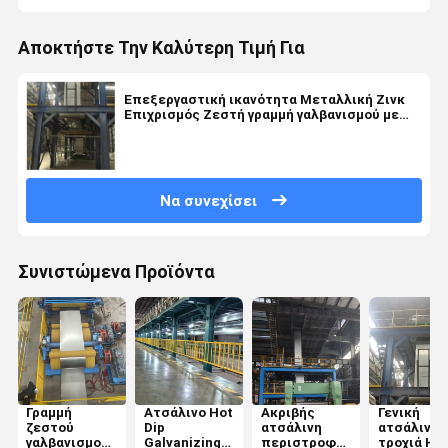
Αποκτήστε Την Καλύτερη Τιμή Για
Επεξεργαστική ικανότητα Μεταλλική Ζινκ
Επιχρισμός Ζεστή γραμμή γαλβανισμού με
εξατομικευμένη και απόδοση
Να συνεχίσει
Συνιστώμενα Προϊόντα
Γραμμή
Ατσάλινο Hot
Ακριβής
Γενική
ζεστού
Dip
ατσάλινη
ατσάλινη
γαλβανισμού
Galvanizing
περιστροφή
τροχιά Ho