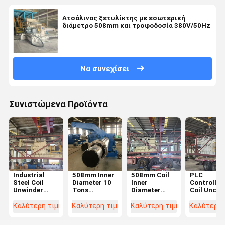
Ατσάλινος ξετυλίκτης με εσωτερική
διάμετρο 508mm και τροφοδοσία 380V/50Hz
Να συνεχίσει
Συνιστώμενα Προϊόντα
Industrial
508mm Inner
508mm Coil
PLC
Steel Coil
Diameter 10
Inner
Controlled
Unwinder
Tons
Diameter
Coil Uncoil
with 1 Year
Maximum
Uncoiler with
Machine w
Warranty and
Coil Weight
0-50m/min
508mm Inn
Καλύτερη τιμή
Καλύτερη τιμή
Καλύτερη τιμή
Καλύτερη 
Hydraulic
Steel Decoiler
Speed Range
Diameter 
Expansion for
Machine with
and 10 Tons
0-50m/mi