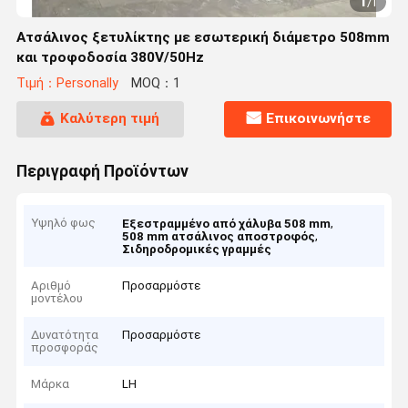
1
/
1
Ατσάλινος ξετυλίκτης με εσωτερική διάμετρο 508mm
και τροφοδοσία 380V/50Hz
Τιμή：Personally
MOQ：1
Καλύτερη τιμή
Επικοινωνήστε
Περιγραφή Προϊόντων
Υψηλό φως
,
Εξεστραμμένο από χάλυβα 508 mm
,
508 mm ατσάλινος αποστροφός
Σιδηροδρομικές γραμμές
Αριθμό
Προσαρμόστε
μοντέλου
Δυνατότητα
Προσαρμόστε
προσφοράς
Μάρκα
LH