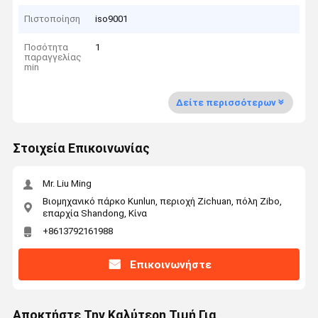
Πιστοποίηση
iso9001
Ποσότητα
1
παραγγελίας
min
Δείτε περισσότερων
Στοιχεία Επικοινωνίας
Mr. Liu Ming
Βιομηχανικό πάρκο Kunlun, περιοχή Zichuan, πόλη Zibo,
επαρχία Shandong, Κίνα
+8613792161988
Επικοινωνήστε
Αποκτήστε Την Καλύτερη Τιμή Για