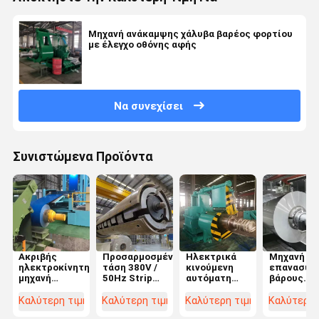
Μηχανή ανάκαμψης χάλυβα βαρέος φορτίου
με έλεγχο οθόνης αφής
Να συνεχίσει
Συνιστώμενα Προϊόντα
Ακριβής
Προσαρμοσμένη
Ηλεκτρικά
Μηχανή
ηλεκτροκίνητη
τάση 380V /
κινούμενη
επανασύν
μηχανή
50Hz Strip
αυτόματη
βάρους
ανατροφοδότησης
Steel Recoiler
μηχανή
συσκευασ
αλουμινίου
Machine για
περιστροφής
με
Καλύτερη τιμή
Καλύτερη τιμή
Καλύτερη τιμή
Καλύτερη 
με
όφελος
σπείρας για
προσαρμο