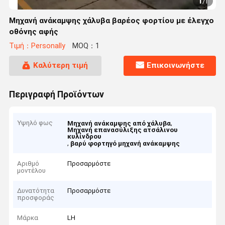
1
/
1
Μηχανή ανάκαμψης χάλυβα βαρέος φορτίου με έλεγχο
οθόνης αφής
Τιμή：Personally
MOQ：1
Καλύτερη τιμή
Επικοινωνήστε
Περιγραφή Προϊόντων
Υψηλό φως
,
Μηχανή ανάκαμψης από χάλυβα
Μηχανή επανασύλιξης ατσάλινου
κυλίνδρου
,
βαρύ φορτηγό μηχανή ανάκαμψης
Αριθμό
Προσαρμόστε
μοντέλου
Δυνατότητα
Προσαρμόστε
προσφοράς
Μάρκα
LH