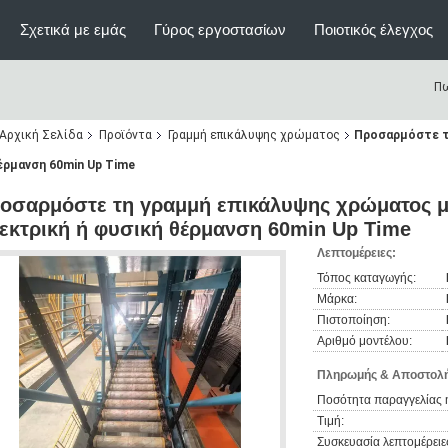
Σχετικά με εμάς
Γύρος εργοστασίων
Ποιοτικός έλεγχος
Πω
Αρχική Σελίδα
Προϊόντα
Γραμμή επικάλυψης χρώματος
Προσαρμόστε τ
έρμανση 60min Up Time
οσαρμόστε τη γραμμή επικάλυψης χρώματος μ
εκτρική ή φυσική θέρμανση 60min Up Time
Λεπτομέρειες:
Τόπος καταγωγής:
Μάρκα:
Πιστοποίηση:
Αριθμό μοντέλου:
Πληρωμής & Αποστολή
Ποσότητα παραγγελίας 
Τιμή:
Συσκευασία λεπτομέρειε