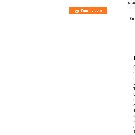
υπο
Επ