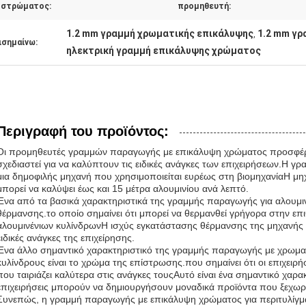
στρώματος:
προμηθευτή:
1.2 mm γραμμή χρωματικής επικάλυψης
1.2 mm γρ
,
ισημαίνω:
ηλεκτρική γραμμή επικάλυψης χρώματος
Περιγραφή του προϊόντος:
Οι προμηθευτές γραμμών παραγωγής με επικάλυψη χρώματος προσφέρ
σχεδιαστεί για να καλύπτουν τις ειδικές ανάγκες των επιχειρήσεων.Η 
μια δημοφιλής μηχανή που χρησιμοποιείται ευρέως στη βιομηχανίαΗ μηχα
μπορεί να καλύψει έως και 15 μέτρα αλουμινίου ανά λεπτό.
Ένα από τα βασικά χαρακτηριστικά της γραμμής παραγωγής για αλουμινέ
θέρμανσης.το οποίο σημαίνει ότι μπορεί να θερμανθεί γρήγορα στην επ
αλουμινένιων κυλίνδρωνΗ ισχύς εγκατάστασης θέρμανσης της μηχανής 
ειδικές ανάγκες της επιχείρησης.
Ένα άλλο σημαντικό χαρακτηριστικό της γραμμής παραγωγής με χρωματ
κυλίνδρους είναι το χρώμα της επίστρωσης.που σημαίνει ότι οι επιχειρ
που ταιριάζει καλύτερα στις ανάγκες τουςΑυτό είναι ένα σημαντικό χαρακ
επιχειρήσεις μπορούν να δημιουργήσουν μοναδικά προϊόντα που ξεχωρ
Συνεπώς, η γραμμή παραγωγής με επικάλυψη χρώματος για περιτυλίγμα