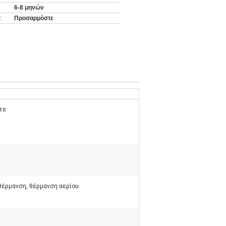
6-8 μηνών
:
Προσαρμόστε
τε
θέρμανση, θέρμανση αερίου