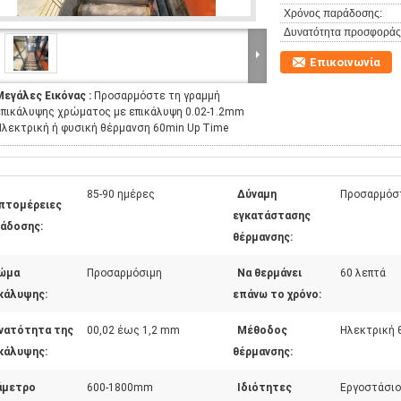
Χρόνος παράδοσης:
Δυνατότητα προσφοράς
Επικοινωνία
Μεγάλες Εικόνας :
Προσαρμόστε τη γραμμή
επικάλυψης χρώματος με επικάλυψη 0.02-1.2mm
Ηλεκτρική ή φυσική θέρμανση 60min Up Time
85-90 ημέρες
Δύναμη
Προσαρμόσ
πτομέρειες
εγκατάστασης
άδοσης:
θέρμανσης:
ώμα
Προσαρμόσιμη
Να θερμάνει
60 λεπτά
κάλυψης:
επάνω το χρόνο:
νατότητα της
00,02 έως 1,2 mm
Μέθοδος
Ηλεκτρική 
κάλυψης:
θέρμανσης:
άμετρο
600-1800mm
Ιδιότητες
Εργοστάσιο