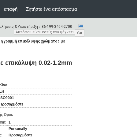
επαφή
Ζητήστε ένα απόσπασμα
λήσεις & Υποστήριξη：
86-199-3464-2700
Go
η γραμμή επικάλυψης χρώματος με
ε επικάλυψη 0.02-1.2mm
Κίνα
LH
ISO9001
Προσαρμόστε
ς Όροι:
min:
1
Personally
ς:
Προσαρμόστε