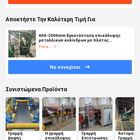
Αποκτήστε Την Καλύτερη Τιμή Για
600-2000mm Εγκατάσταση επικάλυψης
μεταλλικών κυλίνδρων με πλάτος
υποστρώματος για κυλίνδρους 3-15 τόνων
Price： 1
Να συνεχίσει
Συνιστώμενα Προϊόντα
Γραμμή
Η γραμμή
Γραμμή
Αυτοματο
βαφής
επικάλυψης
Επίστρωσης
Γραμμή