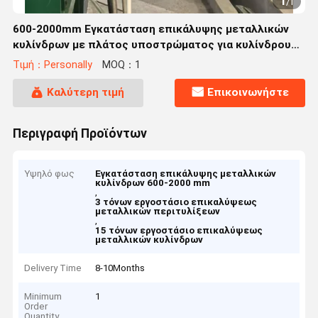
1
/
1
600-2000mm Εγκατάσταση επικάλυψης μεταλλικών
κυλίνδρων με πλάτος υποστρώματος για κυλίνδρους
3-15 τόνων
Τιμή：Personally
MOQ：1
Καλύτερη τιμή
Επικοινωνήστε
Περιγραφή Προϊόντων
Υψηλό φως
Εγκατάσταση επικάλυψης μεταλλικών
κυλίνδρων 600-2000 mm
,
3 τόνων εργοστάσιο επικαλύψεως
μεταλλικών περιτυλίξεων
,
15 τόνων εργοστάσιο επικαλύψεως
μεταλλικών κυλίνδρων
Delivery Time
8-10Months
Minimum
1
Order
Quantity